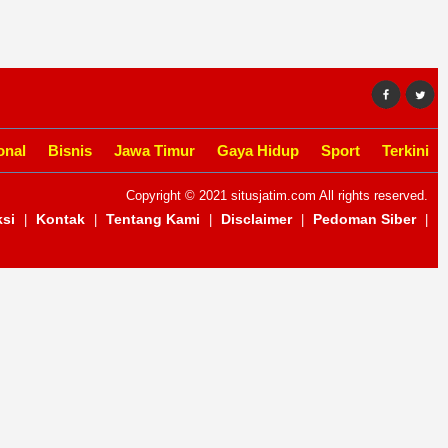
onal
Bisnis
Jawa Timur
Gaya Hidup
Sport
Terkini
Copyright © 2021 situsjatim.com All rights reserved.
si
Kontak
Tentang Kami
Disclaimer
Pedoman Siber
|
|
|
|
|