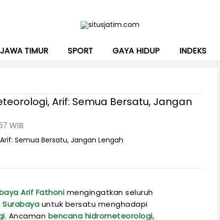
JAWA TIMUR
SPORT
GAYA HIDUP
INDEKS
orologi, Arif: Semua Bersatu, Jangan
:57 WIB
baya
Arif Fathoni
mengingatkan seluruh
t
Surabaya
untuk bersatu menghadapi
gi
. Ancaman
bencana hidrometeorologi
,