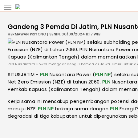
Gandeng 3 Pemda Di Jatim, PLN Nusanta
HERMAWAN PRIYONO | SENIN, 30/09/2024 11:17 WIB
PLN Nusantara Power menggandeng 3 Pemda di Jawa Timur untuk aksel
SITUSJATIM -
PLN
Nusantara Power (
PLN
NP
) selaku s
Net Zero Emission (NZE) di tahun 2060.
PLN
Nusantara 
Pemkab Kapuas (Kalimantan Tengah) dalam memanfaa
Kerja sama ini mencakup pengembangan potensi daer
menuju NZE.
PLN
NP
bekerja sama dengan
PLN
Energi 
degradasi di tiga kabupaten untuk dipergunakan se