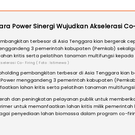
ra Power Sinergi Wujudkan Akselerasi Co-
erasi Co- Firing ( Foto : Istimewa )
ubholding pembangkitan terbesar di Asia Tenggara kian
Power menggandeng 3 pemerintah kabupaten (Pemkab) s
tkan lahan kritis serta pelatihan tanaman multifungs
ah dan peningkatan pelayanan publik untuk memberikan
Primer untuk memanfaatkan lahan kritis milik pemerint
bagai penyediaan lahan biomassa dalam program co-firi